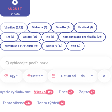
8
AUGUST
sobota
Všetko (192)
Diskusia (0)
Divadlo (8)
Festival (4)
Film (0)
Gastro (66)
ine (3)
Komentované prehliadky (20)
Komunitné stretnutie (0)
Koncert (37)
Kvíz (1)
Tagy
Mestá
Dátum od — do
Rýchle vyhľadávanie:
Všetko
Dnes
Zajtra
192
17
17
Tento víkend
Tento týždeň
143
52