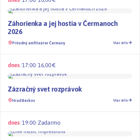
Festival
Záhorienka a jej hostia v Čermanoch
2026
Prírodný amfiteáter Čermany
Viac info
dnes
/
17:00
/
16,00 €
Divadlo
Zázračný svet rozprávok
Hrad Beckov
Viac info
dnes
/
19:00
/
Zadarmo
Koncert