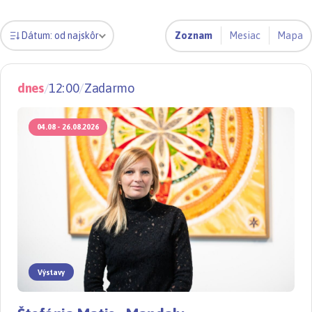
Zoznam
Mesiac
Mapa
Dátum: od najskôr
dnes
/
12:00
/
Zadarmo
04.08 - 26.08.2026
Výstavy