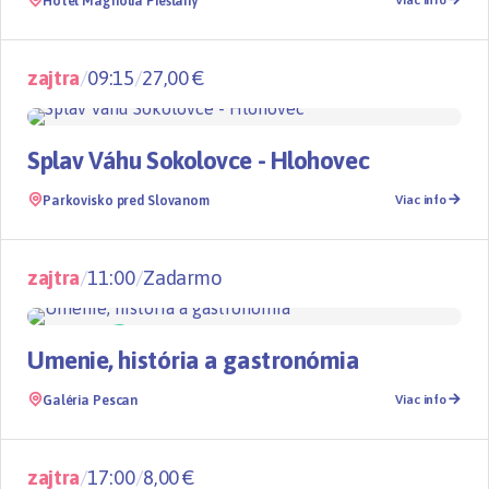
Hotel Magnólia Piešťany
Viac info
zajtra
/
09:15
/
27,00 €
Splavy
TOP
Splav Váhu Sokolovce - Hlohovec
Parkovisko pred Slovanom
Viac info
zajtra
/
11:00
/
Zadarmo
Gastro
09.08 - 11.08.2026
NOVÉ
Umenie, história a gastronómia
Galéria Pescan
Viac info
zajtra
/
17:00
/
8,00 €