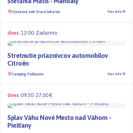
Štefánia Matis - Mandaly
Výstavná sieň Stará lekáreň
Viac info
dnes
/
12:00
/
Zadarmo
07.08 - 09.08.2026
Stretnutie priaznivcov automobilov
Citroën
Camping Pullmann
Viac info
dnes
/
09:30
/
27,00 €
Splavy
TOP
Splav Váhu Nové Mesto nad Váhom -
Piešťany