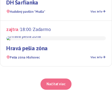
DH Šarfianka
Hudobný pavilón "Mušľa"
Viac info
zajtra
/
18:00
/
Zadarmo
Pre deti
Hravá pešia zóna
Pešia zóna Hlohovec
Viac info
Načítať viac