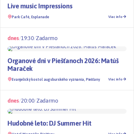
Live music Impressions
Park Café, Esplanade
Viac info
dnes
/
19:30
/
Zadarmo
Koncert
Organové dni v Piešťanoch 2026: Matúš
Maraček
Evanjelický kostol augsburského vyznania, Piešťany
Viac info
dnes
/
20:00
/
Zadarmo
Koncert
Hudobné leto: DJ Summer Hit