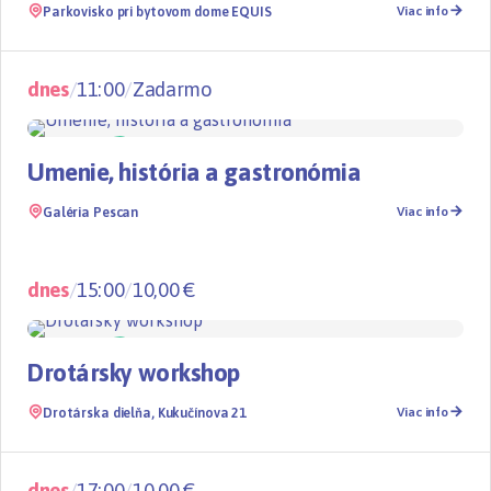
Parkovisko pri bytovom dome EQUIS
Viac info
dnes
/
11:00
/
Zadarmo
Gastro
08.08 - 10.08.2026
NOVÉ
Umenie, história a gastronómia
Galéria Pescan
Viac info
dnes
/
15:00
/
10,00 €
Workshop
NOVÉ
Drotársky workshop
Drotárska dielňa, Kukučínova 21
Viac info
dnes
/
17:00
/
10,00 €