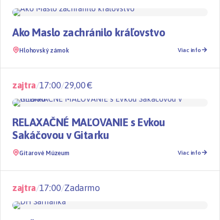
Pre deti
Ako Maslo zachránilo kráľovstvo
Hlohovský zámok
Viac info
zajtra
/
17:00
/
29,00 €
Workshop
RELAXAČNÉ MAĽOVANIE s Evkou
Sakáčovou v Gitarku
Gitarové Múzeum
Viac info
zajtra
/
17:00
/
Zadarmo
Koncert