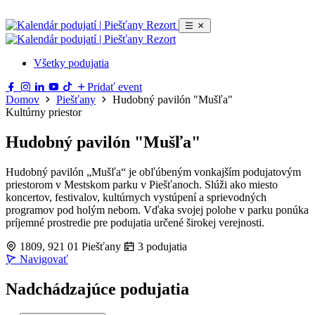
Všetky podujatia
Pridať event
Domov
Piešťany
Hudobný pavilón "Mušľa"
Kultúrny priestor
Hudobný pavilón "Mušľa"
Hudobný pavilón „Mušľa“ je obľúbeným vonkajším podujatovým
priestorom v Mestskom parku v Piešťanoch. Slúži ako miesto
koncertov, festivalov, kultúrnych vystúpení a sprievodných
programov pod holým nebom. Vďaka svojej polohe v parku ponúka
príjemné prostredie pre podujatia určené širokej verejnosti.
1809, 921 01 Piešťany
3 podujatia
Navigovať
Leaflet
|
© OpenStreetMap
×
+
Hudobný pavilón "Mušľa"
Nadchádzajúce podujatia
1809, 921 01 Piešťany
−
Navigovať