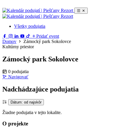
Všetky podujatia
Pridať event
Domov
Zámocký park Sokolovce
Kultúrny priestor
Zámocký park Sokolovce
0 podujatia
Navigovať
Leaflet
|
© OpenStreetMap
×
+
Zámocký park Sokolovce
Nadchádzajúce podujatia
Zámocký park Sokolovce
−
Navigovať
Dátum: od najskôr
Žiadne podujatia v tejto lokalite.
O projekte