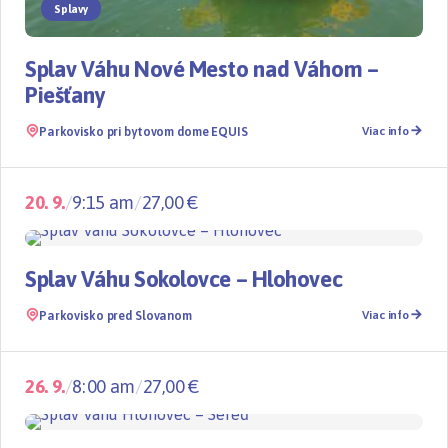
Splavy
Splav Váhu Nové Mesto nad Váhom –
Piešťany
Parkovisko pri bytovom dome EQUIS
Viac info
20. 9.
/
9:15 am
/
27,00 €
Splavy
TOP
Splav Váhu Sokolovce – Hlohovec
Parkovisko pred Slovanom
Viac info
26. 9.
/
8:00 am
/
27,00 €
Splavy