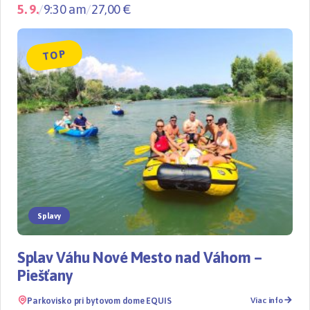
5. 9.
/
9:30 am
/
27,00 €
TOP
Splavy
Splav Váhu Nové Mesto nad Váhom –
Piešťany
Parkovisko pri bytovom dome EQUIS
Viac info