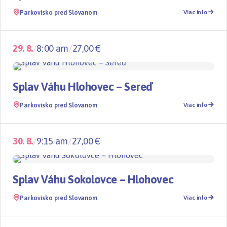
Parkovisko pred Slovanom
Viac info
29. 8.
/
8:00 am
/
27,00 €
Splavy
TOP
Splav Váhu Hlohovec – Sereď
Parkovisko pred Slovanom
Viac info
30. 8.
/
9:15 am
/
27,00 €
Splavy
TOP
Splav Váhu Sokolovce – Hlohovec
Parkovisko pred Slovanom
Viac info