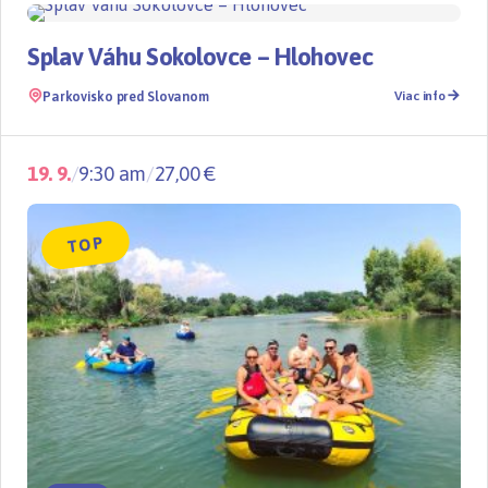
TOP
Splav Váhu Sokolovce – Hlohovec
Parkovisko pred Slovanom
Viac info
19. 9.
/
9:30 am
/
27,00 €
TOP