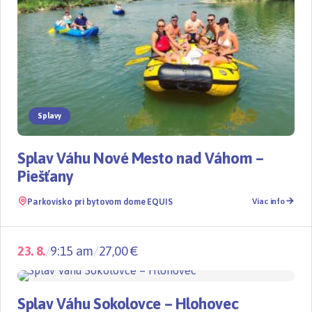
Splavy
Splav Váhu Nové Mesto nad Váhom –
Piešťany
Parkovisko pri bytovom dome EQUIS
Viac info
23. 8.
/
9:15 am
/
27,00 €
Splavy
TOP
Splav Váhu Sokolovce – Hlohovec