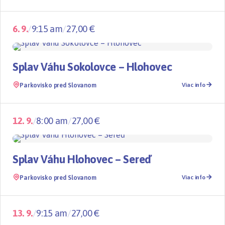
6. 9.
/
9:15 am
/
27,00 €
Splavy
TOP
Splav Váhu Sokolovce – Hlohovec
Parkovisko pred Slovanom
Viac info
12. 9.
/
8:00 am
/
27,00 €
Splavy
TOP
Splav Váhu Hlohovec – Sereď
Parkovisko pred Slovanom
Viac info
13. 9.
/
9:15 am
/
27,00 €
Splavy