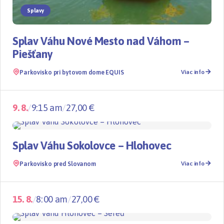
Splavy
Splav Váhu Nové Mesto nad Váhom –
Piešťany
Parkovisko pri bytovom dome EQUIS
Viac info
9. 8.
/
9:15 am
/
27,00 €
Splavy
TOP
Splav Váhu Sokolovce – Hlohovec
Parkovisko pred Slovanom
Viac info
15. 8.
/
8:00 am
/
27,00 €
Splavy