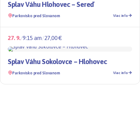
TOP
Splav Váhu Hlohovec – Sereď
Parkovisko pred Slovanom
Viac info
27. 9.
/
9:15 am
/
27,00 €
Splavy
TOP
Splav Váhu Sokolovce – Hlohovec
Parkovisko pred Slovanom
Viac info