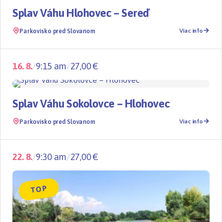
TOP
Splav Váhu Hlohovec – Sereď
Parkovisko pred Slovanom
Viac info
16. 8.
/
9:15 am
/
27,00 €
Splavy
TOP
Splav Váhu Sokolovce – Hlohovec
Parkovisko pred Slovanom
Viac info
22. 8.
/
9:30 am
/
27,00 €
TOP