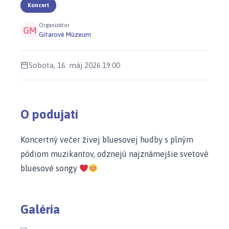
Koncert
Organizátor
GM
Gitarové Múzeum
Sobota, 16. máj 2026
·
19:00
O podujatí
Koncertný večer živej bluesovej hudby s plným
pódiom muzikantov, odznejú najznámejšie svetové
bluesové songy
Galéria