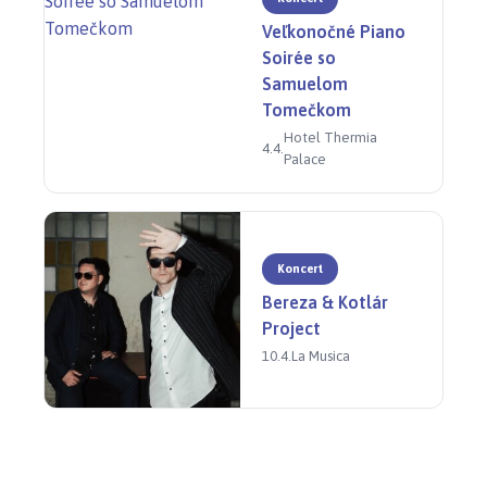
Veľkonočné Piano
Soirée so
Samuelom
Tomečkom
Hotel Thermia
4.4.
Palace
Koncert
Bereza & Kotlár
Project
10.4.
La Musica