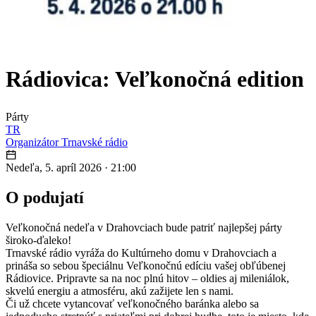
Rádiovica: Veľkonočná edition
Párty
TR
Organizátor
Trnavské rádio
Nedeľa, 5. apríl 2026
·
21:00
O podujatí
Veľkonočná nedeľa v Drahovciach bude patriť najlepšej párty
široko-ďaleko!
Trnavské rádio vyráža do Kultúrneho domu v Drahovciach a
prináša so sebou špeciálnu Veľkonočnú edíciu vašej obľúbenej
Rádiovice. Pripravte sa na noc plnú hitov – oldies aj mileniálok,
skvelú energiu a atmosféru, akú zažijete len s nami.
Či už chcete vytancovať veľkonočného baránka alebo sa