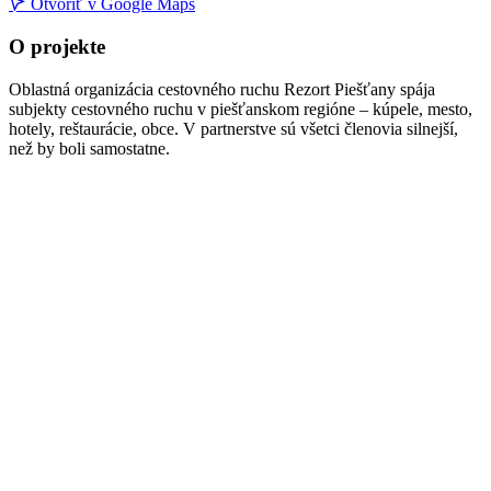
Otvoriť v Google Maps
+
O projekte
−
Oblastná organizácia cestovného ruchu Rezort Piešťany spája
subjekty cestovného ruchu v piešťanskom regióne – kúpele, mesto,
hotely, reštaurácie, obce. V partnerstve sú všetci členovia silnejší,
než by boli samostatne.