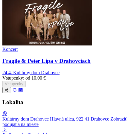
Koncert
Fragile & Peter Lipa v Drahovciach
24.4.
Kultúrny dom Drahovce
Vstupenky:
od 10,00 €
Vstupenky
Lokalita
Kultúrny dom Drahovce
Hlavná ulica, 922 41 Drahovce
Zobraziť
podujatia na mieste
Leaflet
|
© OpenStreetMap