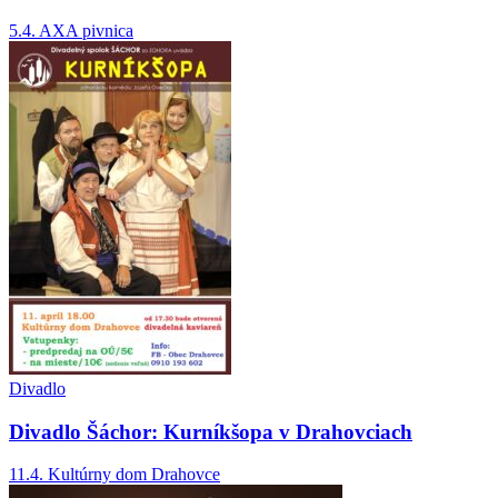
5.4.
AXA pivnica
Divadlo
Divadlo Šáchor: Kurníkšopa v Drahovciach
11.4.
Kultúrny dom Drahovce