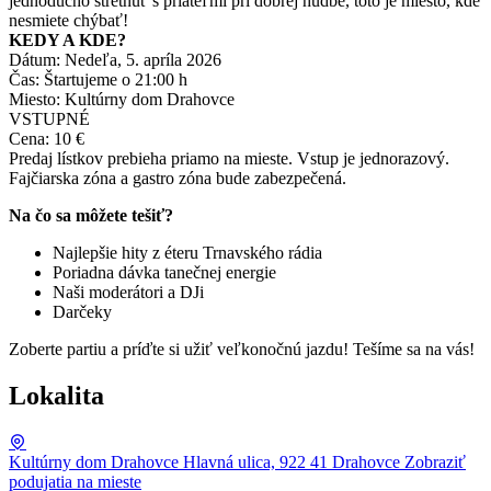
jednoducho stretnúť s priateľmi pri dobrej hudbe, toto je miesto, kde
nesmiete chýbať!
KEDY A KDE?
Dátum: Nedeľa, 5. apríla 2026
Čas: Štartujeme o 21:00 h
Miesto: Kultúrny dom Drahovce
VSTUPNÉ
Cena: 10 €
Predaj lístkov prebieha priamo na mieste. Vstup je jednorazový.
Fajčiarska zóna a gastro zóna bude zabezpečená.
Na čo sa môžete tešiť?
Najlepšie hity z éteru Trnavského rádia
Poriadna dávka tanečnej energie
Naši moderátori a DJi
Darčeky
Zoberte partiu a príďte si užiť veľkonočnú jazdu! Tešíme sa na vás!
Lokalita
Kultúrny dom Drahovce
Hlavná ulica, 922 41 Drahovce
Zobraziť
podujatia na mieste