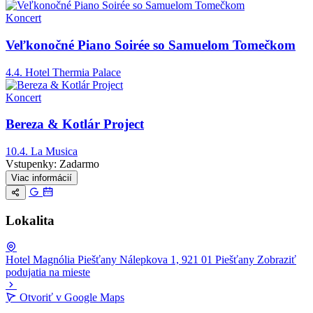
Koncert
Veľkonočné Piano Soirée so Samuelom Tomečkom
4.4.
Hotel Thermia Palace
Koncert
Bereza & Kotlár Project
10.4.
La Musica
Vstupenky:
Zadarmo
Viac informácií
Lokalita
Hotel Magnólia Piešťany
Nálepkova 1, 921 01 Piešťany
Zobraziť
podujatia na mieste
Leaflet
|
© OpenStreetMap
Otvoriť v Google Maps
+