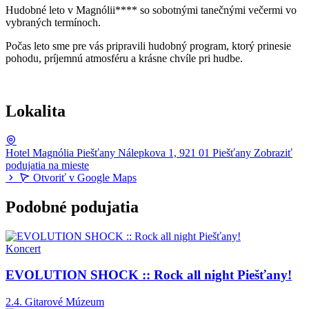
Hudobné leto v Magnólii**** so sobotnými tanečnými večermi vo
vybraných termínoch.
Počas leto sme pre vás pripravili hudobný program, ktorý prinesie
pohodu, príjemnú atmosféru a krásne chvíle pri hudbe.
Lokalita
Hotel Magnólia Piešťany
Nálepkova 1, 921 01 Piešťany
Zobraziť
podujatia na mieste
Otvoriť v Google Maps
Podobné podujatia
Koncert
EVOLUTION SHOCK :: Rock all night Piešťany!
2.4.
Gitarové Múzeum