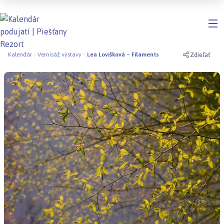
Zdieľať
Kalendár
Vernisáž výstavy
Lea Lovišková – Filaments