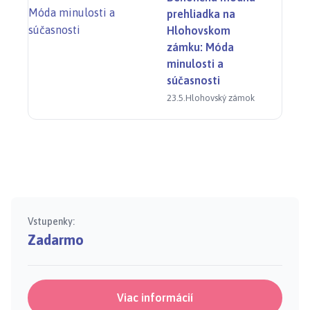
vizuálneho umenia a prírody pozývame do Galérie
prehliadka na
Hlohovského zámku na jedinečný fotografický
Hlohovskom
projekt FILAMENTS.
zámku: Móda
minulosti a
súčasnosti
23.5.
Hlohovský zámok
Vstupenky:
Zadarmo
Viac informácií