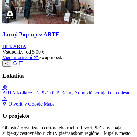
Jarný Pop-up v ARTE
18.4.
ARTA
Vstupenky:
od 5,00 €
Viac informácií
swapnito.sk
Lokalita
ARTA
Kollárova 2, 921 01 Piešťany
Zobraziť podujatia na mieste
Leaflet
|
© OpenStreetMap
Otvoriť v Google Maps
+
O projekte
−
Oblastná organizácia cestovného ruchu Rezort Piešťany spája
subjekty cestovného ruchu v piešťanskom regióne – kúpele, mesto,