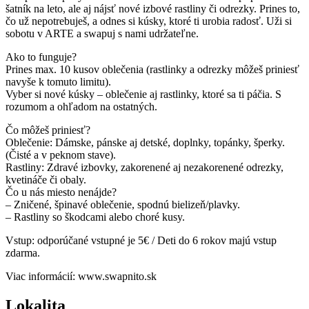
šatník na leto, ale aj nájsť nové izbové rastliny či odrezky. Prines to,
čo už nepotrebuješ, a odnes si kúsky, ktoré ti urobia radosť. Uži si
sobotu v ARTE a swapuj s nami udržateľne.
Ako to funguje?
Prines max. 10 kusov oblečenia (rastlinky a odrezky môžeš priniesť
navyše k tomuto limitu).
Vyber si nové kúsky – oblečenie aj rastlinky, ktoré sa ti páčia. S
rozumom a ohľadom na ostatných.
Čo môžeš priniesť?
Oblečenie: Dámske, pánske aj detské, doplnky, topánky, šperky.
(Čisté a v peknom stave).
Rastliny: Zdravé izbovky, zakorenené aj nezakorenené odrezky,
kvetináče či obaly.
Čo u nás miesto nenájde?
– Zničené, špinavé oblečenie, spodnú bielizeň/plavky.
– Rastliny so škodcami alebo choré kusy.
Vstup: odporúčané vstupné je 5€ / Deti do 6 rokov majú vstup
zdarma.
Viac informácií: www.swapnito.sk
Lokalita