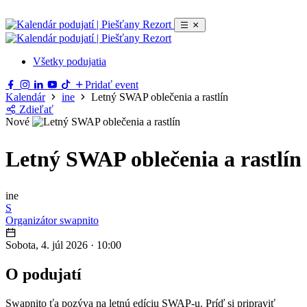
Všetky podujatia
Pridať event
Kalendár
ine
Letný SWAP oblečenia a rastlín
Zdieľať
Nové
Letný SWAP oblečenia a rastlín
ine
S
Organizátor
swapnito
Sobota, 4. júl 2026
·
10:00
O podujatí
Swapnito ťa pozýva na letnú edíciu SWAP-u. Príď si pripraviť