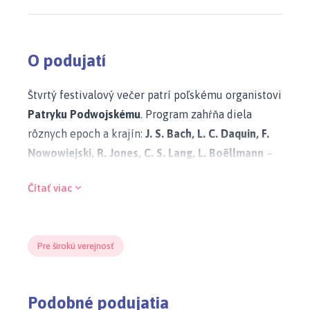
O podujatí
Štvrtý festivalový večer patrí poľskému organistovi
Patryku Podwojskému
. Program zahŕňa diela
rôznych epoch a krajín:
J. S. Bach, L. C. Daquin, F.
Nowowiejski, R. Jones, C. S. Lang, L. Boëllmann
–
od baroka cez romantizmus až po 20. storočie.
Čítať viac
Interpret
Patryk Podwojski (*1992, Elmshorn, Nemecko) je
poľský organista, absolvent Hudobnej akadémie v
Pre širokú verejnosť
Gdansku a Universität der Künste v Berlíne, kde
študoval organovú improvizáciu u prof. Wolfganga
Podobné podujatia
Seifena. Je organistom Archikatedrály v Gdansku-