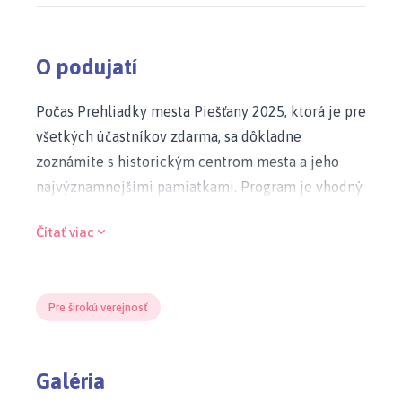
O podujatí
Počas Prehliadky mesta Piešťany 2025, ktorá je pre
všetkých účastníkov zdarma, sa dôkladne
zoznámite s historickým centrom mesta a jeho
najvýznamnejšími pamiatkami. Program je vhodný
tak pre individuálnych návštevníkov, ako aj pre
Čítať viac
organizované skupiny žiakov, študentov či
dôchodcov, maximálne do počtu 45 ľudí.
Prehliadka zahŕňa výklad o najdôležitejších
Pre širokú verejnosť
historických, kultúrnych a architektonických
zaujímavostiach mesta. Súčasťou programu je aj
profesionálny miestny sprievodca, rôzne
Galéria