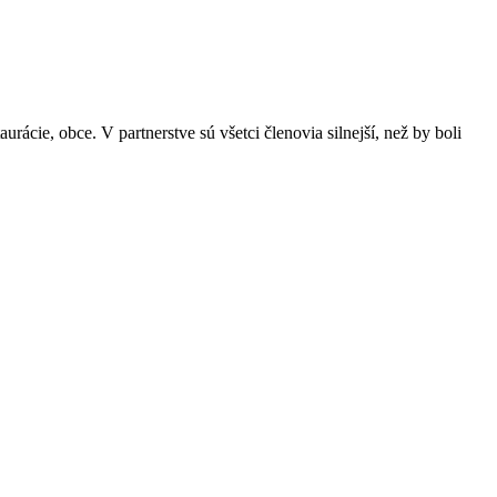
Leaflet
|
© OpenStreetMap
ácie, obce. V partnerstve sú všetci členovia silnejší, než by boli