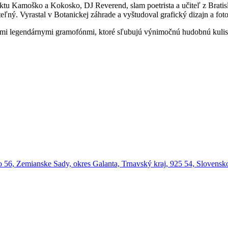
ektu Kamoško a Kokosko, DJ Reverend, slam poetrista a učiteľ z Bratisl
teľný. Vyrastal v Botanickej záhrade a vyštudoval grafický dizajn a fo
imi legendárnymi gramofónmi, ktoré sľubujú výnimočnú hudobnú kulisu 
o
56, Zemianske Sady, okres Galanta, Trnavský kraj, 925 54, Slovensk