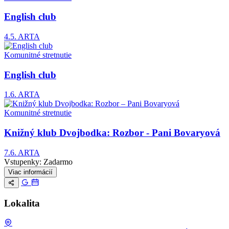
English club
4.5.
ARTA
Komunitné stretnutie
English club
1.6.
ARTA
Komunitné stretnutie
Knižný klub Dvojbodka: Rozbor - Pani Bovaryová
7.6.
ARTA
Vstupenky:
Zadarmo
Viac informácií
Lokalita