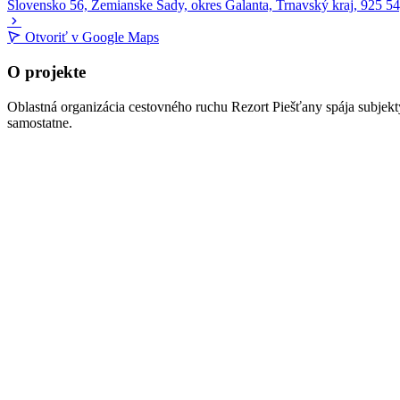
Slovensko
56, Zemianske Sady, okres Galanta, Trnavský kraj, 925 5
Otvoriť v Google Maps
+
O projekte
−
Oblastná organizácia cestovného ruchu Rezort Piešťany spája subjekty 
samostatne.