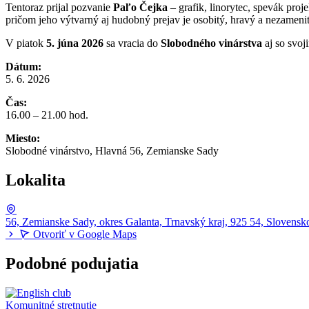
Tentoraz prijal pozvanie
Paľo Čejka
– grafik, linorytec, spevák proj
pričom jeho výtvarný aj hudobný prejav je osobitý, hravý a nezameni
V piatok
5. júna 2026
sa vracia do
Slobodného vinárstva
aj so svoj
Dátum:
5. 6. 2026
Čas:
16.00 – 21.00 hod.
Miesto:
Slobodné vinárstvo, Hlavná 56, Zemianske Sady
Lokalita
56, Zemianske Sady, okres Galanta, Trnavský kraj, 925 54, Slovensk
Otvoriť v Google Maps
Podobné podujatia
Komunitné stretnutie