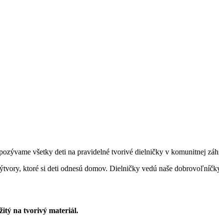
 pozývame všetky deti na pravidelné tvorivé dielničky v komunitnej záh
ýtvory, ktoré si deti odnesú domov. Dielničky vedú naše dobrovoľníčky, kt
tý na tvorivý materiál.