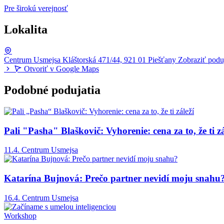
Pre širokú verejnosť
Lokalita
Centrum Usmejsa
Kláštorská 471/44, 921 01 Piešťany
Zobraziť poduj
Otvoriť v Google Maps
Podobné podujatia
Pali "Pasha" Blaškovič: Vyhorenie: cena za to, že ti zá
11.4.
Centrum Usmejsa
Katarína Bujnová: Prečo partner nevidí moju snahu
16.4.
Centrum Usmejsa
Workshop