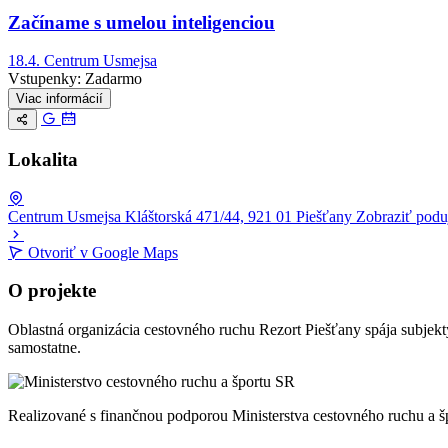
Začíname s umelou inteligenciou
18.4.
Centrum Usmejsa
Vstupenky:
Zadarmo
Viac informácií
Lokalita
Centrum Usmejsa
Kláštorská 471/44, 921 01 Piešťany
Zobraziť poduj
Otvoriť v Google Maps
+
O projekte
−
Oblastná organizácia cestovného ruchu Rezort Piešťany spája subjekty 
samostatne.
Realizované s finančnou podporou Ministerstva cestovného ruchu a šp