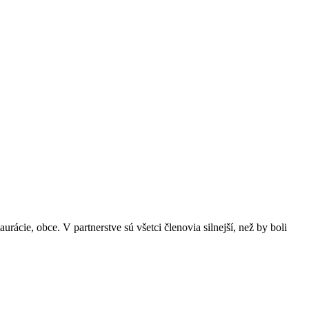
Leaflet
|
© OpenStreetMap
ácie, obce. V partnerstve sú všetci členovia silnejší, než by boli