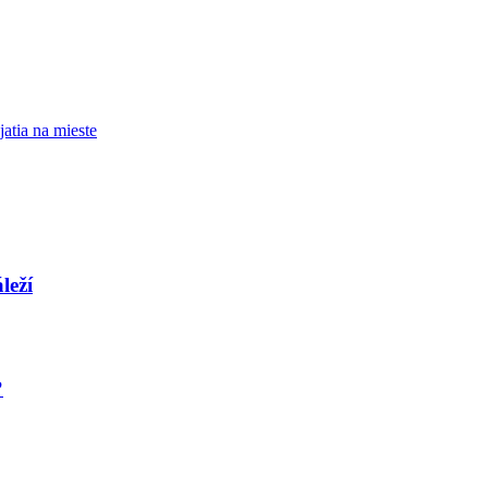
atia na mieste
leží
?