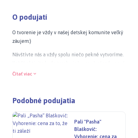
O podujatí
O tvorenie je vždy v našej detskej komunite veľký
záujem:)
Návštívte nás a vždy spolu niečo pekné vytvoríme.
Každá aktivita bude trochu iná – nové nápady, nové
materiály, nové malé výtvory, ktoré si deti odnesú
Čítať viac
domov.
Dielničky vedú naše dobrovoľníčky. Pripravujú ich
Podobné podujatia
s chuťou a tak, aby to deti bavilo a cítili sa dobre.
Stretávame sa vonku v komunitnej záhrade v
Pali "Pasha"
utorok o 16:30.
Blaškovič:
Čas: 16:30 – 17:30
Vyhorenie: cena za