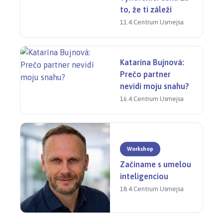
Vstupné: dobrovoľné (odporúčané 3 € vstupné
to, že ti záleží
bude slúžiť na tvorivý materiál)
11.4.
Centrum Usmejsa
Katarína Bujnová:
Prečo partner
nevidí moju snahu?
16.4.
Centrum Usmejsa
Workshop
Začíname s umelou
inteligenciou
18.4.
Centrum Usmejsa