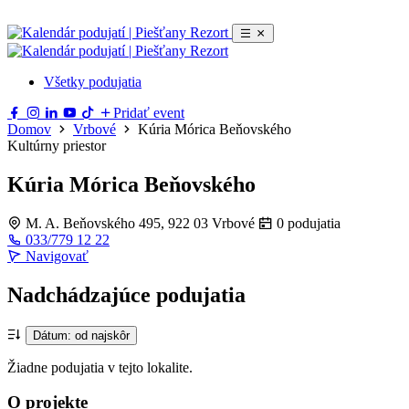
Všetky podujatia
Pridať event
Domov
Vrbové
Kúria Mórica Beňovského
Kultúrny priestor
Kúria Mórica Beňovského
M. A. Beňovského 495, 922 03 Vrbové
0 podujatia
033/779 12 22
Navigovať
Leaflet
|
© OpenStreetMap
×
Kúria Mórica Beňovského
+
M. A. Beňovského 495, 922 03
Nadchádzajúce podujatia
Vrbové
−
Navigovať
Dátum: od najskôr
Žiadne podujatia v tejto lokalite.
O projekte