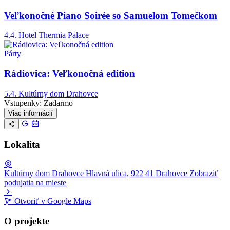
Veľkonočné Piano Soirée so Samuelom Tomečkom
4.4.
Hotel Thermia Palace
Párty
Rádiovica: Veľkonočná edition
5.4.
Kultúrny dom Drahovce
Vstupenky:
Zadarmo
Viac informácií
Lokalita
Kultúrny dom Drahovce
Hlavná ulica, 922 41 Drahovce
Zobraziť
podujatia na mieste
Leaflet
|
© OpenStreetMap
Otvoriť v Google Maps
+
O projekte
−