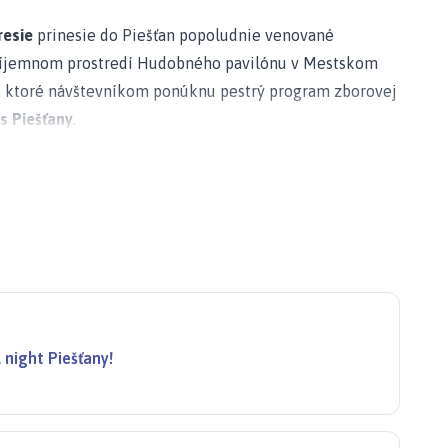
resie
prinesie do Piešťan popoludnie venované
ríjemnom prostredí Hudobného pavilónu v Mestskom
y, ktoré návštevníkom ponúknu pestrý program zborovej
 Piešťany
.
ťany
,
Pěvecký sbor Janáček z Luhačovíc
,
Spevácky zbor
sbor KOS z Nového Jičína
a
Ostravský smíšený sbor z
v zo Slovenska aj Českej republiky a ponúkne priestor na
iestore.
 meste a patria k hudobným podujatiam, ktoré
ie je podľa dostupných informácií bezplatný.
night Piešťany!