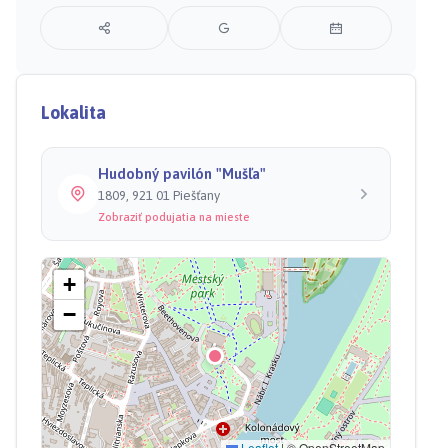
Lokalita
Hudobný pavilón "Mušľa"
1809, 921 01 Piešťany
Zobraziť podujatia na mieste
+
−
Leaflet
|
© OpenStreetMap