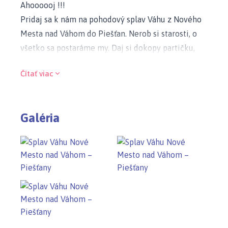
Ahoooooj !!!
Pridaj sa k nám na pohodový splav Váhu z Nového
Mesta nad Váhom do Piešťan. Nerob si starosti, o
všetko sa postaráme my. Daj si dokopy partičku,
rodinku, príď na parkovisko pred bytový dom
Čítať viac
EQUIS pešo, alebo si tam zaparkuj svoje auto a náš
autobus ťa vyvezie hore na štart splavu do Nového
Mesta nad Váhom.
Galéria
Spoznaj krásu prírody z plavby po rieke Váh.
Vhodné aj pre rodiny s deťmi a pre každého, kto
chce ísť von. Na výber sú paddleboardy,
nafukovacie/plastové kanoe, rafty. Rezervuj si
svoje miesto čo najskôr a zaisti si tak účasť na
tejto parádnej akcii.
Splav Váhu – Úsek Nové Mesto nad Váhom –
Piešťany