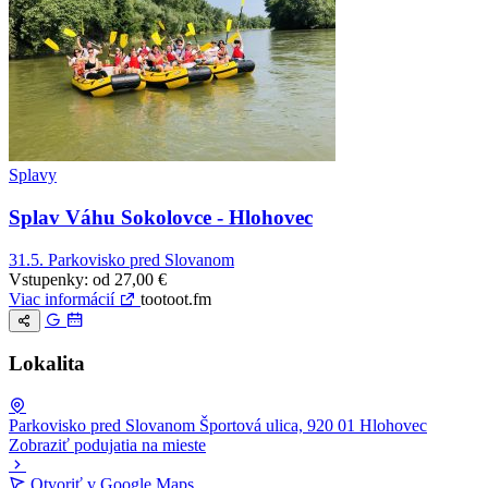
Splavy
Splav Váhu Sokolovce - Hlohovec
31.5.
Parkovisko pred Slovanom
Vstupenky:
od 27,00 €
Viac informácií
tootoot.fm
Lokalita
Parkovisko pred Slovanom
Športová ulica, 920 01 Hlohovec
Zobraziť podujatia na mieste
Leaflet
|
© OpenStreetMap
Otvoriť v Google Maps