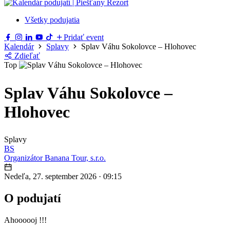
Všetky podujatia
Pridať event
Kalendár
Splavy
Splav Váhu Sokolovce – Hlohovec
Zdieľať
Top
Splav Váhu Sokolovce –
Hlohovec
Splavy
BS
Organizátor
Banana Tour, s.r.o.
Nedeľa, 27. september 2026
·
09:15
O podujatí
Ahoooooj !!!