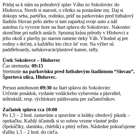
Pridaj sa k nám na pohodový splav Váhu zo Sokoloviec do
Hlohovca. Nerob si starosti, o všetko sa postaráme my. Daj si
dokopy seba, partičku, rodinku, príď na parkovisko pred futbalový
štadión Slovan pešo alebo si tam zaparkuj svoje auto a náš
autobus ťa vyvezie hore na štart splavu do Sokoloviec. Nakoniec
skončíme pri našich autách. Spoznaj krásu prírody v Hlohovci a
jeho okolí z plavby po starom ramene rieky Váh. Vhodné aj pre
rodiny s deťmi, a každého kto chce ísť von. Na výber sú
paddleboardy, nafukovacie/plastové kanoe, rafty.
Úsek Sokolovce – Hlohovec
Čas stretnutia:
09:15
Stretnutie
na parkovisku pred futbalovým štadiónom “Slovan”,
Športová ulica, Hlohovec.
Presun autobusom
09:30
na štart splavu do Sokoloviec
Určenie posádok, vydanie vodáckeho vybavenia a plavidiel,
inštruktáž, resp. rýchlokurz pádlovania pre začiatočníkov.
Začiatok splavu cca 10:00
Po 1,5 – 2 hod. zastavíme a spravíme si krátky obedový piknik –
opekačku. Každý účastník si so sobou vezme vlastné jedlo
(špekáčiky, slaninku, chlebík) a pitný režim. Následne pokračujeme
ďalšiu 1,5 – 2 hod. do cieľa.