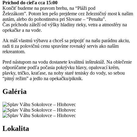
Príchod do cieľa cca 15:00
Končiť budeme na pravom brehu, na “Pláži pod
Železákom”. Potom len pešo prejdeme cez železničný most k našim
autám, alebo do pohostinstva pri Slovane – “Penalta”.
Čas príchodu záleží od výšky hladiny rieky, vetra a atmosféry na
opekačke a na vode.
Ak máš vlastnú výbavu a chceš sa pripojiť na našu parádnu akciu,
radi ti za polovičnú cenu spravíme rovnaký servis ako naším
rekreantom.
Pred nástupom na vodu dostanete kvalitnú inštruktáž. Na oblečenie
odporúčame podľa počasia pokrývku hlavy, opalovací krém,
plavky, tričko, kraťase, na nohy staré tenisky do vody, so sebou
“pitný režim” a jedlo na opekačku/piknik.
Galéria
Lokalita